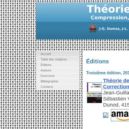
Accueil
Table des matières
Éditions
Éditions
Auteurs
Troisième édition, 20
Exercices
Théorie d
Bibliographie
Correctio
Contacts
Jean-Guill
Sébastien V
Dunod, 415 