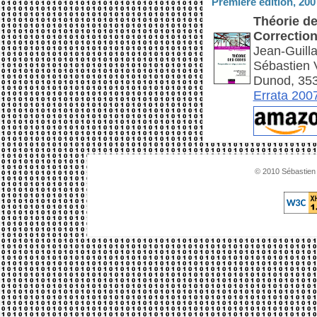
Première édition, 200
Théorie d
Correctio
Jean-Guill
Sébastien V
Dunod, 353
Errata 200
© 2010 Sébastien 